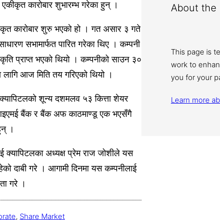
एकीकृत कारोबार शुभारम्भ गरेका हुन् ।
About the 
कृत कारोबार शुरु भएको हो । गत असार ३ गते
ष साधारण सभामार्फत पारित गरेका थिए । कम्पनी
This page is t
वीकृति प्राप्त भएको थियो । कम्पनीको साउन ३०
work to enhan
ा लागि आज मिति तय गरिएको थियो ।
you for your p
क्यापिटलको शून्य दशमलव ५३ कित्ता शेयर
Learn more a
आइएमई बैंक र बैंक अफ काठमाण्डू एक भएसँगै
ुन् ।
मई क्यापिटलका अध्यक्ष प्रेम राज जोशीले यस
रहेको दाबी गरे । आगामी दिनमा यस कम्पनीलाई
धता गरे ।
orate
, 
Share Market