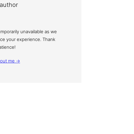
author
emporarily unavailable as we
ce your experience. Thank
atience!
bout me →