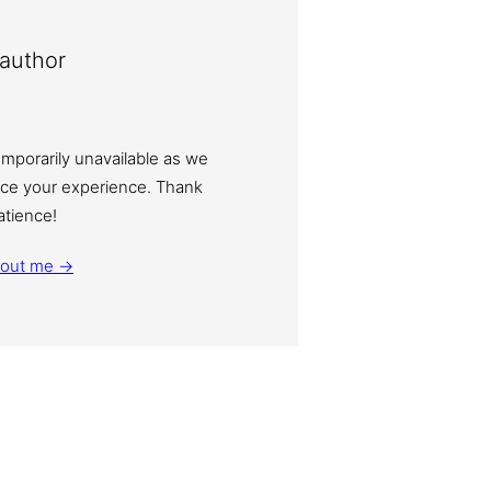
author
emporarily unavailable as we
ce your experience. Thank
atience!
bout me →