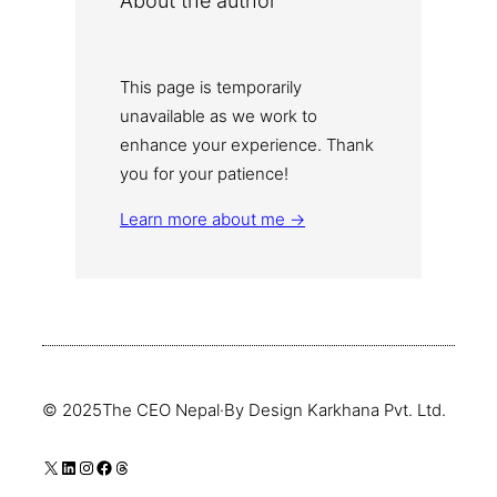
About the author
This page is temporarily
unavailable as we work to
enhance your experience. Thank
you for your patience!
Learn more about me →
© 2025
The CEO Nepal
·
By Design Karkhana Pvt. Ltd.
एक्स
लिङ्क्डइन
इन्स्टाग्राम
फेसबुक
थ्रेड